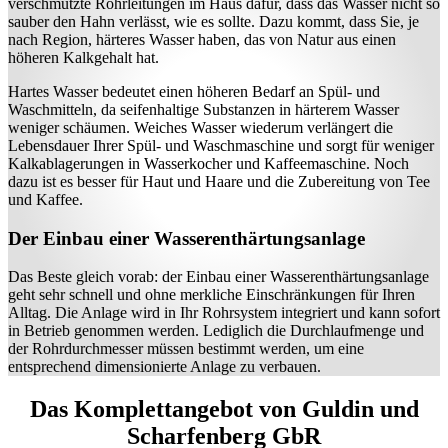
verschmutzte Rohrleitungen im Haus dafür, dass das Wasser nicht so
sauber den Hahn verlässt, wie es sollte. Dazu kommt, dass Sie, je
nach Region, härteres Wasser haben, das von Natur aus einen
höheren Kalkgehalt hat.
Hartes Wasser bedeutet einen höheren Bedarf an Spül- und
Waschmitteln, da seifenhaltige Substanzen in härterem Wasser
weniger schäumen. Weiches Wasser wiederum verlängert die
Lebensdauer Ihrer Spül- und Waschmaschine und sorgt für weniger
Kalkablagerungen in Wasserkocher und Kaffeemaschine. Noch
dazu ist es besser für Haut und Haare und die Zubereitung von Tee
und Kaffee.
Der Einbau einer Wasserenthärtungsanlage
Das Beste gleich vorab: der Einbau einer Wasserenthärtungsanlage
geht sehr schnell und ohne merkliche Einschränkungen für Ihren
Alltag. Die Anlage wird in Ihr Rohrsystem integriert und kann sofort
in Betrieb genommen werden. Lediglich die Durchlaufmenge und
der Rohrdurchmesser müssen bestimmt werden, um eine
entsprechend dimensionierte Anlage zu verbauen.
Das Komplettangebot von Guldin und
Scharfenberg GbR