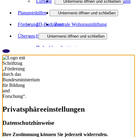
Lüftung
Brennstoffzellensystem vom Fachmann
Untermenü öffnen und schließen
Planungshilfen
BHKW
Dezentrale Wohnraumlüftung
Untermenü öffnen und schließen
Förderung
3D-Badplaner
Zentrale Wohnraumlüftung
Über uns
Heizungsanfrage-Assistent
Untermenü öffnen und schließen
Badanfrage-Assistent
Unternehmen
Partner
Aktuelles
Downloads
Privatsphäre­einstellungen
Datenschutzhinweise
Ihre Zustimmung können Sie jederzeit widerrufen.