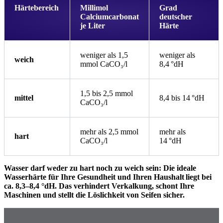
Härtebereich
Millimol
Grad
Calciumcarbonat
deutscher
je Liter
Härte
weniger als 1,5
weniger als
weich
mmol CaCO₃/l
8,4 °dH
1,5 bis 2,5 mmol
mittel
8,4 bis 14 °dH
CaCO₃/l
mehr als 2,5 mmol
mehr als
hart
CaCO₃/l
14 °dH
Wasser darf weder zu hart noch zu weich sein: Die ideale
Wasserhärte für Ihre Gesundheit und Ihren Haushalt liegt bei
ca. 8,3–8,4 °dH. Das verhindert Verkalkung, schont Ihre
Maschinen und stellt die Löslichkeit von Seifen sicher.