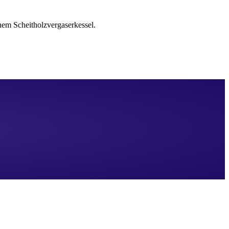
inem Scheitholzvergaserkessel.
erden. ​