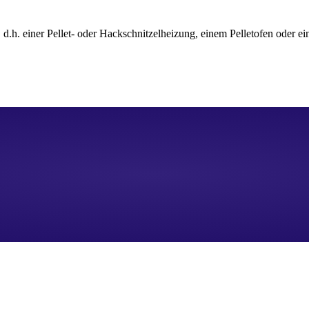
 d.h. einer Pellet- oder Hackschnitzelheizung, einem Pelletofen oder e
Förderungen mitnehmen​
n Sie, dass beim Heizungstausch Gas-Hybridheizungen gefördert w